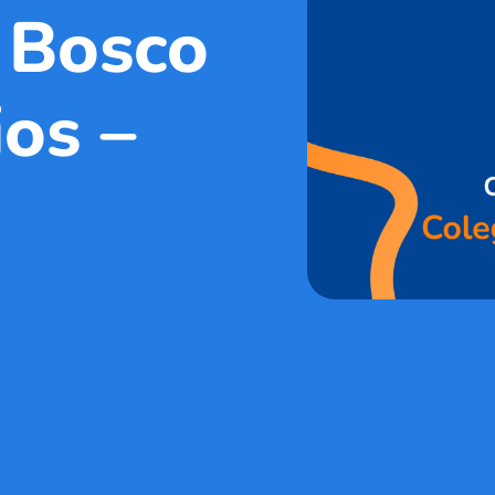
 Bosco
ios –