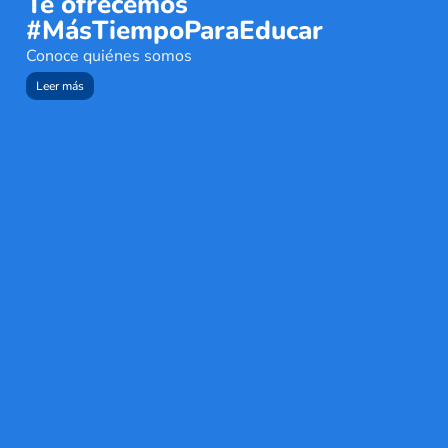
Te ofrecemos
#MásTiempoParaEducar
Conoce quiénes somos
Leer más