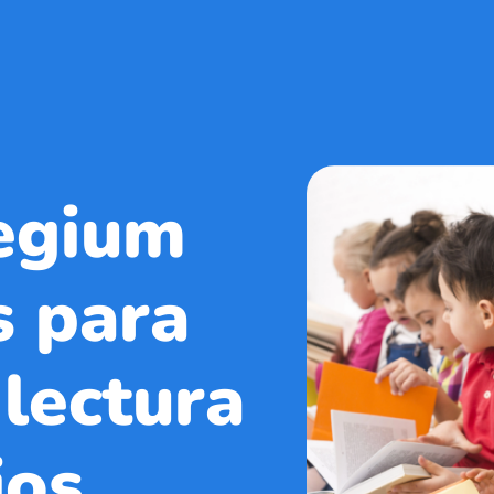
egium
s para
 lectura
ios