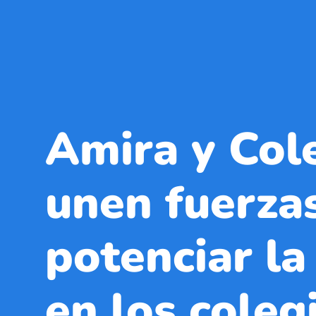
Amira y Col
unen fuerza
potenciar la
en los coleg